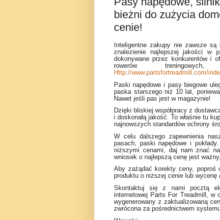
Pasy napędowe, silniki
bieżni do zużycia dom
cenie!
Inteligentne zakupy nie zawsze są ł
znalezienie najlepszej jakości w 
dokonywane przez konkurentów i ofe
rowerów treningowy
Http://www.partsfortreadmill.com/index.
Paski napędowe i pasy biegowe uleg
paska starszego niż 10 lat, poniew
Nawet jeśli pas jest w magazynie!
Dzięki bliskiej współpracy z dostaw
i doskonałą jakość. To właśnie tu k
najnowszych standardów ochrony śr
W celu dalszego zapewnienia nas
pasach, paski napędowe i pokłady. 
niższymi cenami, daj nam znać na
wniosek o najlepszą cenę jest ważny
Aby zażądać korekty ceny, poproś o
produktu o niższej cenie lub wycenę /
Skontaktuj się z nami pocztą el
internetowej Parts For Treadmill, 
wygenerowany z zaktualizowaną ceną.
zwrócona za pośrednictwem systemu 