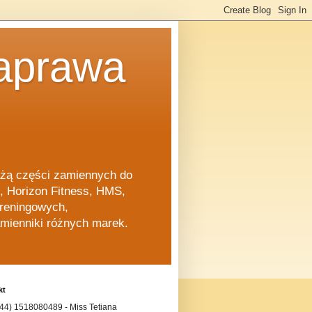
naprawa
dażą części zamiennych do
rm, Horizon Fitness, HMS,
 treningowych,
amienniki różnych marek.
kt
+44) 1518080489 - Miss Tetiana