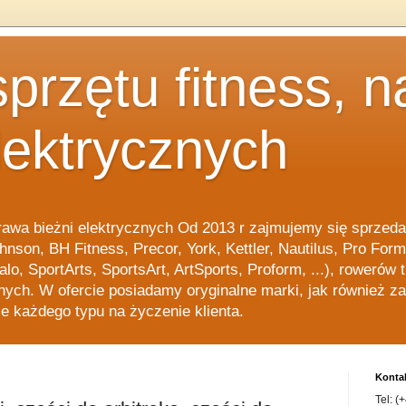
sprzętu fitness, 
lektrycznych
prawa bieżni elektrycznych Od 2013 r zajmujemy się sprze
Johnson, BH Fitness, Precor, York, Kettler, Nautilus, Pro Fo
alo, SportArts, SportsArt, ArtSports, Proform, ...), rowerów
nych. W ofercie posiadamy oryginalne marki, jak również z
 każdego typu na życzenie klienta.
Konta
Tel: (