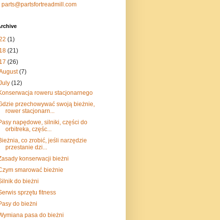
:
parts@partsfortreadmill.com
rchive
22
(1)
18
(21)
17
(26)
August
(7)
July
(12)
Konserwacja roweru stacjonarnego
Gdzie przechowywać swoją bieżnie,
rower stacjonarn...
Pasy napędowe, silniki, części do
orbitreka, częśc...
Bieżnia, co zrobić, jeśli narzędzie
przestanie dzi...
Zasady konserwacji bieżni
Czym smarować bieżnie
Silnik do bieżni
Serwis sprzętu fitness
Pasy do bieżni
Wymiana pasa do bieżni