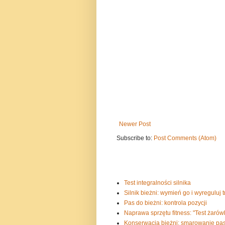
Newer Post
Subscribe to:
Post Comments (Atom)
Test integralności silnika
Silnik bieżni: wymień go i wyreguluj 
Pas do bieżni: kontrola pozycji
Naprawa sprzętu fitness: "Test żarówk
Konserwacja bieżni: smarowanie pas