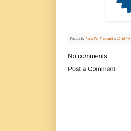
Posted by
Parts For Treadmill
at
10:16 PM
No comments:
Post a Comment