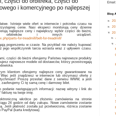
, części do orbitreka, części do
Email
owego i komercyjnego po najlepszej
Blog A
►
20
atwe. Istnieje wiele ofert w internecie i potrzeba czasu na
►
20
przystępnej cenie. Nasi eksperci monitorują ceny dzienne
rują najlepsze ceny i największy wybór części do bieżni,
▼
20
ch,
orbitreków
i innych urządzeń.
►
php/parts-for-treadmill/belt-for-treadmill/
▼
ają pogorszeniu w czasie. Na przykład nie należy kupować
aż jego współczynnik tarcia wzrasta wraz z upływem czasu.
cami, części do bieżni oferujemy Państwu najnowsze produkty
upujesz najnowsze modele od dostawców, którzy przestrzegają
odowiska.
zym klientom oferujemy najlepsze ceny gwarantowane na
Więc jeśli znajdziesz w internecie lub otrzymasz ofertę z
tychmiast! Proszę przesłać dane z serwisu WWW, a jeśli
, zaoferujemy Ci tę samą cenę i darmowy bilet.
 podanie następujących informacji: nazwę witryny i link do
 fakturę na twoje imię.
ektroniczną wkrótce po złożeniu zamówienia na stronie
w ciągu 24 godzin od daty zakupu. Nowe zamówienie zostanie
 Jeśli płatność została już przetworzona, różnica zostanie
PayPal (karta kredytowa).