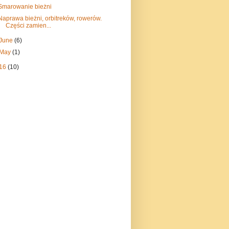
Smarowanie bieżni
Naprawa bieżni, orbitreków, rowerów.
Części zamien...
June
(6)
May
(1)
16
(10)