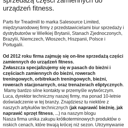
sprzedażą części zamiennych do
urządzeń fitness.
Parts for Treadmill to marka Salesource Limited,
międzynarodowej firmy z przedstawicielami biur sprzedaży i
dystrybutorów w Wielkiej Brytanii, Stanach Zjednoczonych,
Brazylii, Niemczech, Włoszech, Hiszpanii, Polsce i
Portugalii.
Od 2012 roku firma zajmuję się on-line sprzedażą części
zamiennych do urządzeń fitness.
Zwłaszcza specjalizujemy się w pasach do bieżni i
częściach zamiennych do bieżni, rowerach
treningowych, orbitrekach treningowych, bieżni,
rowerach stacjonarnych, oraz trenażerach eliptycznych
.
Mamy bardzo silne kontakty w przemyśle wytwórczym.
Luca, dyrektor techniczny naszej firmy, ma ponad 10-letnie
doświadczenie w tej branży. Znajdziesz tu niektóre z
naszych artykułów technicznych (
jak naprawić bieżnię, jak
naprawić sprzęt fitness
, ...) na naszym blogu
Nasza firma unika zakupu krótkoterminowych produktów o
niskich cenach, które trwają krócej niż sezon. Utrzymywanie